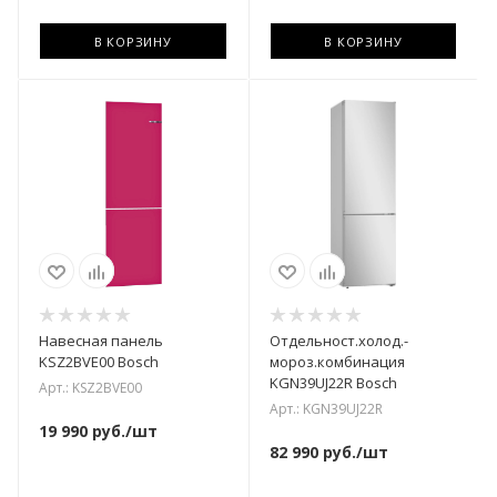
В КОРЗИНУ
В КОРЗИНУ
Навесная панель
Отдельност.холод.-
KSZ2BVE00 Bosch
мороз.комбинация
KGN39UJ22R Bosch
Арт.: KSZ2BVE00
Арт.: KGN39UJ22R
19 990
руб.
/шт
82 990
руб.
/шт