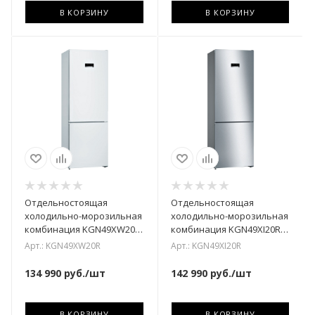
В КОРЗИНУ
В КОРЗИНУ
Отдельностоящая
Отдельностоящая
холодильно-морозильная
холодильно-морозильная
комбинация KGN49XW20R
комбинация KGN49XI20R
Bosch
Bosch
Арт.: KGN49XW20R
Арт.: KGN49XI20R
134 990
руб.
/шт
142 990
руб.
/шт
В КОРЗИНУ
В КОРЗИНУ