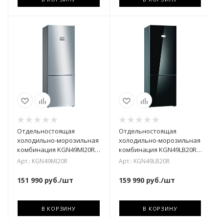
Отдельностоящая
Отдельностоящая
холодильно-морозильная
холодильно-морозильная
комбинация KGN49MI20R
комбинация KGN49LB20R
Bosch
Bosch
Арт.: KGN49MI20R
Арт.: KGN49LB20R
151 990
руб.
/шт
159 990
руб.
/шт
В КОРЗИНУ
В КОРЗИНУ