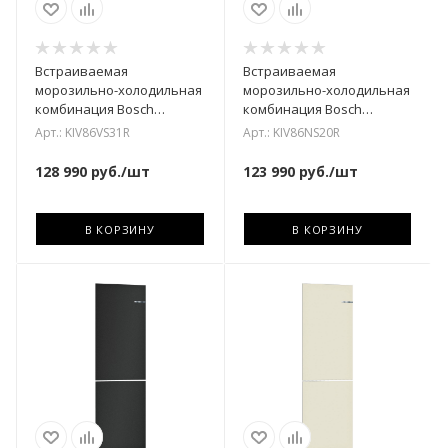
Встраиваемая
Встраиваемая
морозильно-холодильная
морозильно-холодильная
комбинация Bosch
комбинация Bosch
KIV86VS31R
KIV86NS20R
Арт.: KIV86VS31R
Арт.: KIV86NS20R
128 990
руб.
/шт
123 990
руб.
/шт
В КОРЗИНУ
В КОРЗИНУ