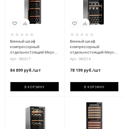
Винный шкаф
Винный шкаф
компрессорный
компрессорный
отдельностоящий Meyvel
отдельностоящий Meyvel
MV133-KBF1
MV98-KBF2
Арт.: 980217
Арт.: 980216
84 899
руб.
/шт
78 199
руб.
/шт
В КОРЗИНУ
В КОРЗИНУ