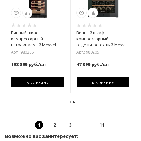
Винный шкаф
Винный шкаф
компрессорный
компрессорный
встраиваемый Meyvel
отдельностоящий Meyvel
MV98-KBT3 (Slim)
MV52-KBF1
Арт.: 980206
Арт.: 980205
198 899
руб.
/шт
47 399
руб.
/шт
В КОРЗИНУ
В КОРЗИНУ
1
2
3
11
Возможно вас заинтересует: