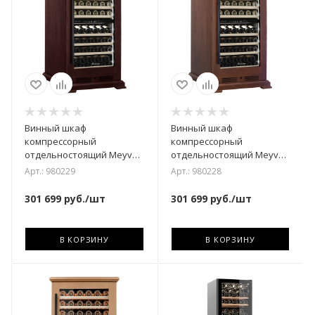
Винный шкаф
Винный шкаф
компрессорный
компрессорный
отдельностоящий Meyvel
отдельностоящий Meyvel
MV77PRO-KBT2 (Спелая
MV77PRO-KBT2
Арт.: 980229
Арт.: 980228
вишня)
(Итальянский орех)
301 699
руб.
/шт
301 699
руб.
/шт
В КОРЗИНУ
В КОРЗИНУ