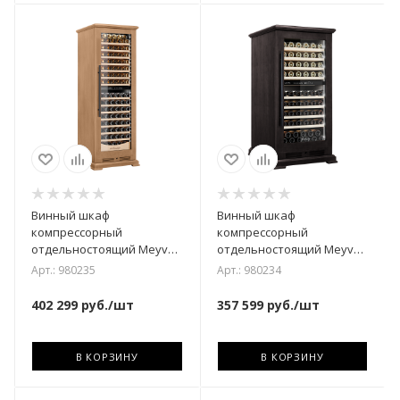
Винный шкаф
Винный шкаф
компрессорный
компрессорный
отдельностоящий Meyvel
отдельностоящий Meyvel
MV163PRO-KBT2
MV99PRO-KBT2 (Тёмный
Арт.: 980235
Арт.: 980234
(Натуральный бук)
шоколад)
402 299
руб.
/шт
357 599
руб.
/шт
В КОРЗИНУ
В КОРЗИНУ