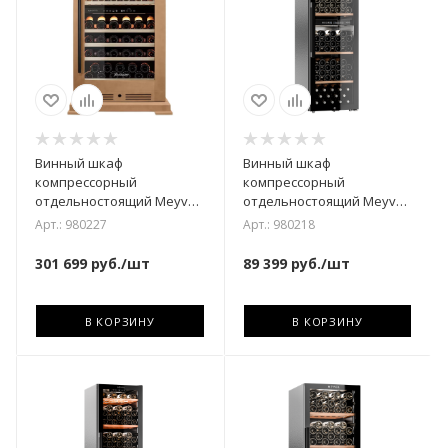
Винный шкаф
Винный шкаф
компрессорный
компрессорный
отдельностоящий Meyvel
отдельностоящий Meyvel
MV77PRO-KBT2
MV126-KBF2
Арт.: 980227
Арт.: 980218
(Натуральный бук)
301 699
руб.
/шт
89 399
руб.
/шт
В КОРЗИНУ
В КОРЗИНУ