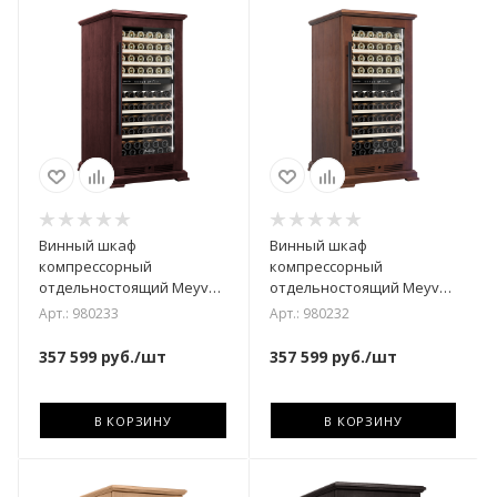
Винный шкаф
Винный шкаф
компрессорный
компрессорный
отдельностоящий Meyvel
отдельностоящий Meyvel
MV99PRO-KBT2 (Спелая
MV99PRO-KBT2
Арт.: 980233
Арт.: 980232
вишня)
(Итальянский орех)
357 599
руб.
/шт
357 599
руб.
/шт
В КОРЗИНУ
В КОРЗИНУ