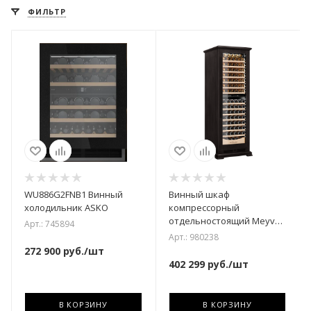
ФИЛЬТР
WU886G2FNB1 Винный
Винный шкаф
холодильник ASKO
компрессорный
отдельностоящий Meyvel
Арт.: 745894
MV163PRO-KBT2 (Тёмный
Арт.: 980238
шоколад)
272 900
руб.
/шт
402 299
руб.
/шт
В КОРЗИНУ
В КОРЗИНУ