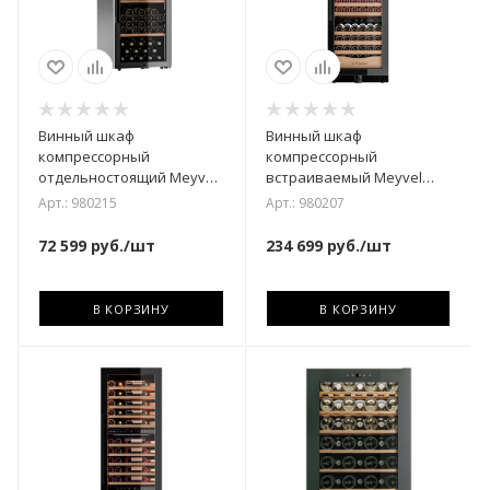
Винный шкаф
Винный шкаф
компрессорный
компрессорный
отдельностоящий Meyvel
встраиваемый Meyvel
MV105-KBF1
MV154PRO-KBT3
Арт.: 980215
Арт.: 980207
72 599
руб.
/шт
234 699
руб.
/шт
В КОРЗИНУ
В КОРЗИНУ