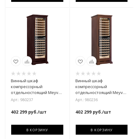
Винный шкаф
Винный шкаф
компрессорный
компрессорный
отдельностоящий Meyvel
отдельностоящий Meyvel
MV163PRO-KBT2 (Спелая
MV163PRO-KBT2
Арт.: 980237
Арт.: 980236
вишня)
(Итальянский орех)
402 299
руб.
/шт
402 299
руб.
/шт
В КОРЗИНУ
В КОРЗИНУ