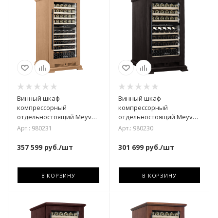
Винный шкаф
Винный шкаф
компрессорный
компрессорный
отдельностоящий Meyvel
отдельностоящий Meyvel
MV99PRO-KBT2
MV77PRO-KBT2 (Тёмный
Арт.: 980231
Арт.: 980230
(Натуральный бук)
шоколад)
357 599
руб.
/шт
301 699
руб.
/шт
В КОРЗИНУ
В КОРЗИНУ