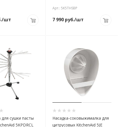
Арт.: 5K5THSBP
.
/шт
7 990
руб.
/шт
 для сушки пасты
Насадка-соковыжималка для
itchenAid 5KPDRCL
цитрусовых KitchenAid 5JE