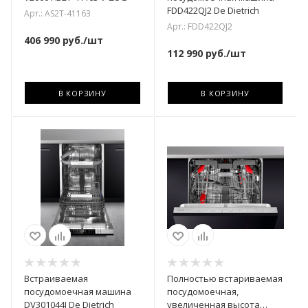
FDD422QJ2 De Dietrich
Арт.: AS2T-41163
Арт.: FDD422QJ2
406 990
руб.
/шт
112 990
руб.
/шт
В КОРЗИНУ
В КОРЗИНУ
Встраиваемая
Полностью встариваемая
посудомоечная машина
посудомоечная,
DV301044J De Dietrich
увеличенная высота