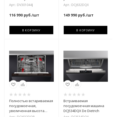
DCJ632DQX De Dietrich
Арт.: DV301044J
Арт.: DCJ632DQX
116 990
руб.
/шт
149 990
руб.
/шт
В КОРЗИНУ
В КОРЗИНУ
Полностью встариваемая
Встраиваемая
посудомоечная,
посудомоечная машина
увеличенная высота
DCJ534DQX De Dietrich
DCJ632DQB De Dietrich
Арт.: DCJ632DQB
Арт.: DCJ534DQX