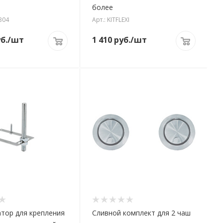
более
B04
Арт.: KITFLEXI
б.
/шт
1 410
руб.
/шт
тор для крепления
Сливной комплект для 2 чаш