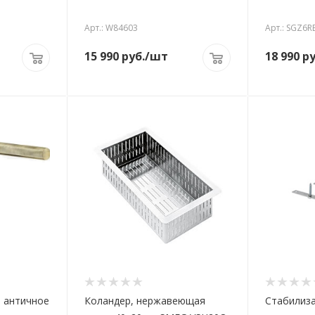
Арт.: W84603
Арт.: SGZ6R
15 990
руб.
/шт
18 990
ру
, античное
Коландер, нержавеющая
Стабилиза