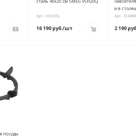
сталь 40х20 см SMEG VSH20Q
смесителя в
и в столе
Арт.: VSH20Q
Арт.: STABM
16 190
руб.
/шт
2 190
руб
я посуды