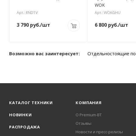
WOK
Арт.: RND1V
Арт.: WOKGHU
3 790
руб.
/шт
6 800
руб.
/шт
Возможно вас заинтересует:
Отдельностоящие п
КАТАЛОГ ТЕХНИКИ
КОМПАНИЯ
НОВИНКИ
О Premium-BT
Отзывы
РАСПРОДАЖА
Новости и пресс-релизы