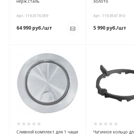
нерж.сталь
золото
Арт.: 119.0176.059
Арт.: 119.0547.910
64 990
руб.
/шт
5 990
руб.
/шт
Сливной комплект для 1 чаши
Чугунное кольцо дл