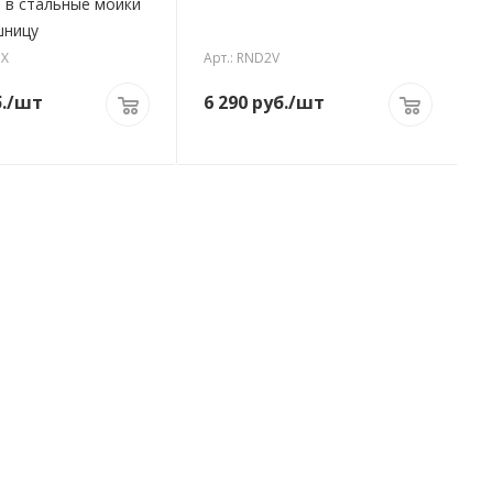
 стальные мойки
шницу
IX
Арт.: RND2V
.
/шт
6 290
руб.
/шт