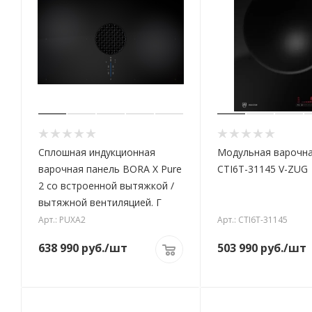
Сплошная индукционная
Модульная варочна
варочная панель BORA X Pure
CTI6T-31145 V-ZUG
2 со встроенной вытяжкой /
вытяжной вентиляцией. Г
Арт.: PUXA2
Арт.: CTI6T-31145
638 990
руб.
/шт
503 990
руб.
/шт