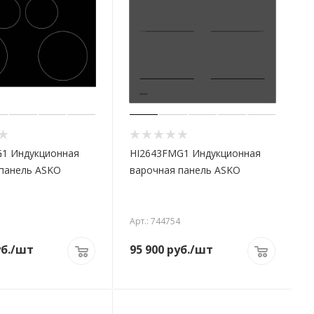
G1 Индукционная
HI2643FMG1 Индукционная
панель ASKO
варочная панель ASKO
7
Арт.: 744754
б.
/шт
95 900
руб.
/шт