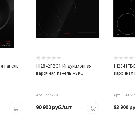
я панель
HI2842FBG1 Индукционная
HI2841FB
варочная панель ASKO
варочная 
Арт.: 744748
Арт.: 74474
90 900
руб.
/шт
83 900
ру