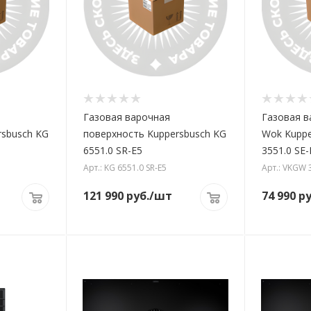
Газовая варочная
Газовая в
rsbusch KG
поверхность Kuppersbusch KG
Wok Kupp
6551.0 SR-E5
3551.0 SE-
Арт.: KG 6551.0 SR-E5
Арт.: VKGW 
121 990
руб.
/шт
74 990
ру