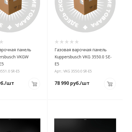
арочная панель
Газовая варочная панель
ersbusch VKGW
Kuppersbusch VKG 3550.0 SE-
E5
E5
3551.0 SR-E5
Арт.: VKG 3550.0 SR-E5
б.
/шт
78 990
руб.
/шт