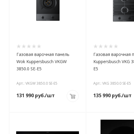
Газовая варочная панель
Газовая варочная 
Wok Kuppersbusch VKGW
Kuppersbusch VKG 3
3850.0 SE-E5
E5
Арт.: VKGW 3850.0 SE-E5
Арт.: VKG 3850.0 SE-E5
131 990
руб.
/шт
135 990
руб.
/шт