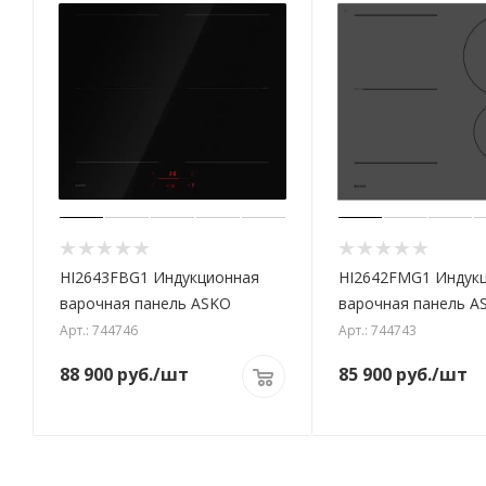
HI2643FBG1 Индукционная
HI2642FMG1 Индук
варочная панель ASKO
варочная панель A
Арт.: 744746
Арт.: 744743
88 900
руб.
/шт
85 900
руб.
/шт