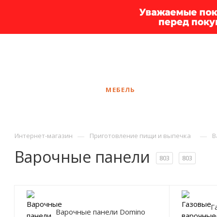
+7 925 375-83-44
Ярославль
ЗАКАЗАТЬ ЗВОНОК
КАТАЛОГ
МЕБЕЛЬ
УСЛУГИ
АКЦ
—
—
Интернет-магазин
Приготовление пищи и выпечка
В
Варочные панели
803
803
Г
Варочные панели Domino