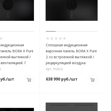
 индукционная
Сплошная индукционная
панель BORA X Pure
варочная панель BORA X Pure
оенной вытяжкой /
2 со встроенной вытяжкой /
вентиляцией. Г
рециркуляцией воздуха.
R
Арт.: PUXU2
уб.
/шт
638 990
руб.
/шт