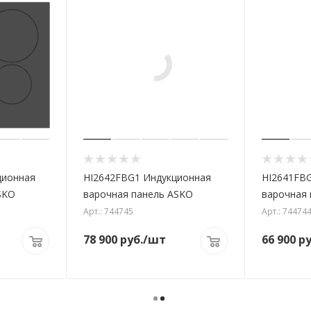
ционная
HI2642FBG1 Индукционная
HI2641FB
SKO
варочная панель ASKO
варочная 
Арт.: 744745
Арт.: 74474
78 900
руб.
/шт
66 900
ру