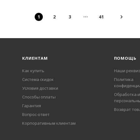
1
2
3
41
КЛИЕНТАМ
ПОМОЩЬ
Как купить
Наши рекви
Система скидок
Политика
конфиденци
Условия доставки
Обработка и
Способы оплаты
персональн
Гарантия
Возврат тов
Вопрос-ответ
Корпоративным клиентам