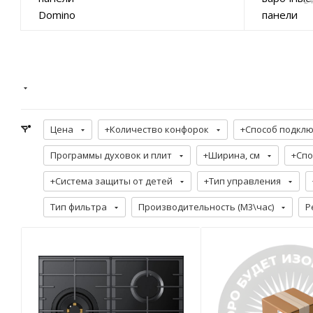
2
Цена
+Количество конфорок
+Способ подкл
Программы духовок и плит
+Ширина, см
+Спо
+Система защиты от детей
+Тип управления
Тип фильтра
Производительность (М3\час)
Р