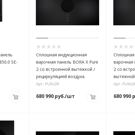
панель
Сплошная индукционная
Сплошная
850.0 SE-
варочная панель BORA X Pure
варочная 
2 со встроенной вытяжкой /
2 со встр
рециркуляцией воздуха.
вытяжной 
Арт.: PUXU2R
Арт.: PUXA2
680 990
руб.
/шт
680 990
р