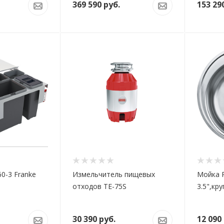
369 590
руб.
153 29
0-3 Franke
Измельчитель пищевых
Мойка 
отходов TE-75S
3.5",кру
30 390
руб.
12 090