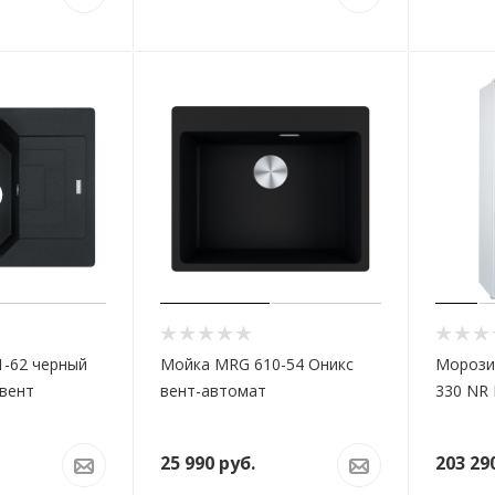
-62 черный
Мойка MRG 610-54 Оникс
Морози
вент
вент-автомат
330 NR 
25 990
руб.
203 29