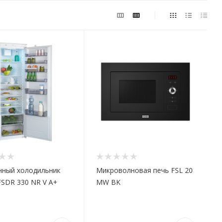
нный холодильник
Микроволновая печь FSL 20
FSDR 330 NR V A+
MW BK