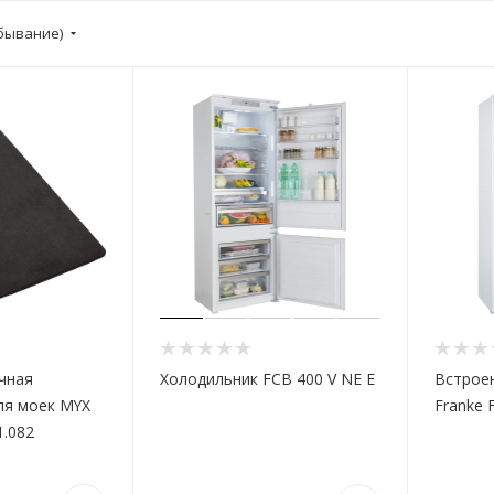
убывание)
чная
Холодильник FCB 400 V NE E
Встрое
ля моек MYX
Franke 
1.082