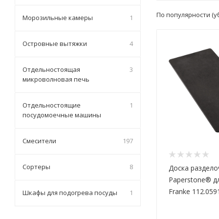
По популярности (
Морозильные камеры
1
Островные вытяжки
4
Отдельностоящая
3
микроволновая печь
Отдельностоящие
1
посудомоечные машины
Смесители
197
Сортеры
8
Доска раздело
Paperstone® д
Franke 112.059
Шкафы для подогрева посуды
1