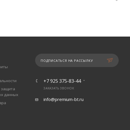
ПОДПИСАТЬСЯ НА РАССЫЛКУ
зиты
+7 925 375-83-44
альности
 защита
ЗАКАЗАТЬ ЗВОНОК
ых данных
info@premium-bt.ru
ара