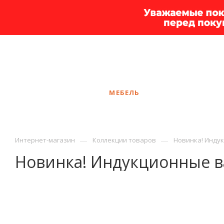
+7 925 375-83-44
Ярославль
ЗАКАЗАТЬ ЗВОНОК
КАТАЛОГ
МЕБЕЛЬ
УСЛУГИ
АКЦ
—
—
Интернет-магазин
Коллекции товаров
Новинка! Индук
Новинка! Индукционные в